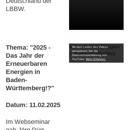
Deutschland der
LBBW.
Thema: "2025 -
Mit dem Laden des Videos
akzeptieren Sie die
Das Jahr der
Datenschutzerklärung von
YouTube.
Mehr Erfahren.
Erneuerbaren
Energien in
Baden-
Württemberg!?"
Datum: 11.02.2025
Im Webseminar
gab Jörg Dürr-