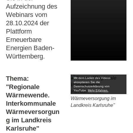
Aufzeichnung des
Webinars vom
28.10.2024 der
Plattform
Erneuerbare
Energien Baden-
Württemberg.
Thema:
Mit dem Laden des Videos
akzeptieren Sie die
"Regionale
Datenschutzerklärung von
YouTube.
Mehr Erfahren.
Wärmewende.
Interkommunale
Wärmeversorgun
g im Landkreis
Karlsruhe"