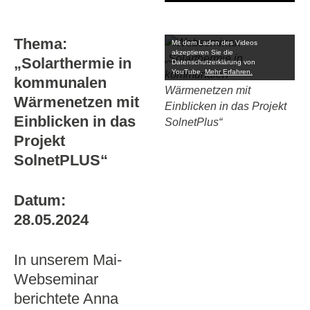
Thema:
Mit dem Laden des Videos
akzeptieren Sie die
„Solarthermie in
Datenschutzerklärung von
YouTube.
Mehr Erfahren.
kommunalen
Wärmenetzen mit
Einblicken in das
Projekt
SolnetPLUS“
Datum:
28.05.2024
In unserem Mai-
Webseminar
berichtete Anna