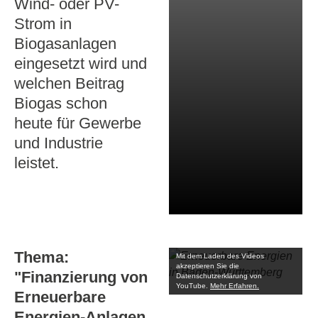
Wind- oder PV-
Strom in
Biogasanlagen
eingesetzt wird und
welchen Beitrag
Biogas schon
heute für Gewerbe
und Industrie
leistet.
Thema:
Mit dem Laden des Videos
akzeptieren Sie die
"Finanzierung von
Datenschutzerklärung von
YouTube.
Mehr Erfahren.
Erneuerbare
Energien-Anlagen