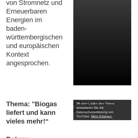
von Stromnetz und
Erneuerbaren
Energien im
baden-
württembergischen
und europäischen
Kontext
angesprochen.
Thema: "Biogas
Mit dem Laden des Videos
akzeptieren Sie die
liefert und kann
Datenschutzerklärung von
YouTube.
Mehr Erfahren.
vieles mehr!“