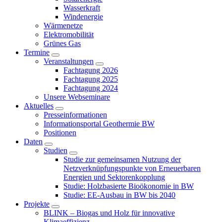
Wasserkraft
Windenergie
Wärmenetze
Elektromobilität
Grünes Gas
Termine
Veranstaltungen
Fachtagung 2026
Fachtagung 2025
Fachtagung 2024
Unsere Webseminare
Aktuelles
Presseinformationen
Informationsportal Geothermie BW
Positionen
Daten
Studien
Studie zur gemeinsamen Nutzung der
Netzverknüpfungspunkte von Erneuerbaren
Energien und Sektorenkopplung
Studie: Holzbasierte Bioökonomie in BW
Studie: EE-Ausbau in BW bis 2040
Projekte
BLINK – Biogas und Holz für innovative
Klimaeffizienz