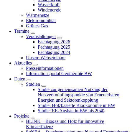
Wasserkraft
Windenergie
Wärmenetze
Elektromobilität
Grünes Gas
Termine
Veranstaltungen
Fachtagung 2026
Fachtagung 2025
Fachtagung 2024
Unsere Webseminare
Aktuelles
Presseinformationen
Informationsportal Geothermie BW
Daten
Studien
Studie zur gemeinsamen Nutzung der
Netzverknüpfungspunkte von Erneuerbaren
Energien und Sektorenkopplung
Studie: Holzbasierte Bioökonomie in BW
Studie: EE-Ausbau in BW bis 2040
Projekte
BLINK – Biogas und Holz für innovative
Klimaeffizienz
SyNEA – Synchronisation von Netz und Erneuerbaren