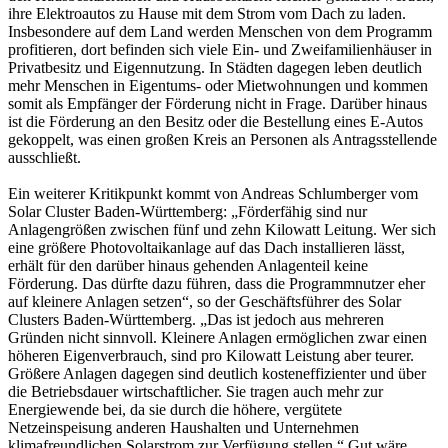
ihre Elektroautos zu Hause mit dem Strom vom Dach zu laden.
Insbesondere auf dem Land werden Menschen von dem Programm
profitieren, dort befinden sich viele Ein- und Zweifamilienhäuser in
Privatbesitz und Eigennutzung. In Städten dagegen leben deutlich
mehr Menschen in Eigentums- oder Mietwohnungen und kommen
somit als Empfänger der Förderung nicht in Frage. Darüber hinaus
ist die Förderung an den Besitz oder die Bestellung eines E-Autos
gekoppelt, was einen großen Kreis an Personen als Antragsstellende
ausschließt.
Ein weiterer Kritikpunkt kommt von Andreas Schlumberger vom
Solar Cluster Baden-Württemberg: „Förderfähig sind nur
Anlagengrößen zwischen fünf und zehn Kilowatt Leitung. Wer sich
eine größere Photovoltaikanlage auf das Dach installieren lässt,
erhält für den darüber hinaus gehenden Anlagenteil keine
Förderung. Das dürfte dazu führen, dass die Programmnutzer eher
auf kleinere Anlagen setzen“, so der Geschäftsführer des Solar
Clusters Baden-Württemberg. „Das ist jedoch aus mehreren
Gründen nicht sinnvoll. Kleinere Anlagen ermöglichen zwar einen
höheren Eigenverbrauch, sind pro Kilowatt Leistung aber teurer.
Größere Anlagen dagegen sind deutlich kosteneffizienter und über
die Betriebsdauer wirtschaftlicher. Sie tragen auch mehr zur
Energiewende bei, da sie durch die höhere, vergütete
Netzeinspeisung anderen Haushalten und Unternehmen
klimafreundlichen Solarstrom zur Verfügung stellen.“ Gut wäre