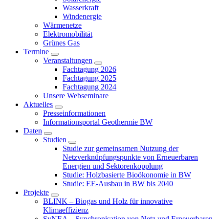
Wasserkraft
Windenergie
Wärmenetze
Elektromobilität
Grünes Gas
Termine
Veranstaltungen
Fachtagung 2026
Fachtagung 2025
Fachtagung 2024
Unsere Webseminare
Aktuelles
Presseinformationen
Informationsportal Geothermie BW
Daten
Studien
Studie zur gemeinsamen Nutzung der
Netzverknüpfungspunkte von Erneuerbaren
Energien und Sektorenkopplung
Studie: Holzbasierte Bioökonomie in BW
Studie: EE-Ausbau in BW bis 2040
Projekte
BLINK – Biogas und Holz für innovative
Klimaeffizienz
SyNEA – Synchronisation von Netz und Erneuerbaren