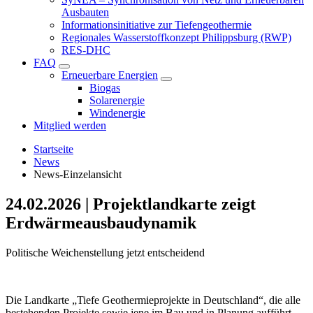
Ausbauten
Informationsinitiative zur Tiefengeothermie
Regionales Wasserstoffkonzept Philippsburg (RWP)
RES-DHC
FAQ
Erneuerbare Energien
Biogas
Solarenergie
Windenergie
Mitglied werden
Startseite
News
News-Einzelansicht
24.02.2026
|
Projektlandkarte zeigt
Erdwärmeausbaudynamik
Politische Weichenstellung jetzt entscheidend
Die Landkarte „Tiefe Geothermieprojekte in Deutschland“, die alle
bestehenden Projekte sowie jene im Bau und in Planung aufführt,