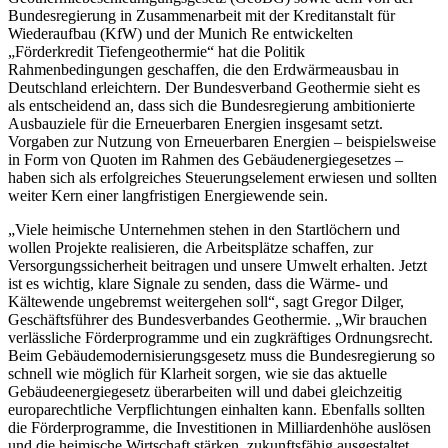
Bundesregierung in Zusammenarbeit mit der Kreditanstalt für
Wiederaufbau (KfW) und der Munich Re entwickelten
„Förderkredit Tiefengeothermie“ hat die Politik
Rahmenbedingungen geschaffen, die den Erdwärmeausbau in
Deutschland erleichtern. Der Bundesverband Geothermie sieht es
als entscheidend an, dass sich die Bundesregierung ambitionierte
Ausbauziele für die Erneuerbaren Energien insgesamt setzt.
Vorgaben zur Nutzung von Erneuerbaren Energien – beispielsweise
in Form von Quoten im Rahmen des Gebäudenergiegesetzes –
haben sich als erfolgreiches Steuerungselement erwiesen und sollten
weiter Kern einer langfristigen Energiewende sein.
„Viele heimische Unternehmen stehen in den Startlöchern und
wollen Projekte realisieren, die Arbeitsplätze schaffen, zur
Versorgungssicherheit beitragen und unsere Umwelt erhalten. Jetzt
ist es wichtig, klare Signale zu senden, dass die Wärme- und
Kältewende ungebremst weitergehen soll“, sagt Gregor Dilger,
Geschäftsführer des Bundesverbandes Geothermie. „Wir brauchen
verlässliche Förderprogramme und ein zugkräftiges Ordnungsrecht.
Beim Gebäudemodernisierungsgesetz muss die Bundesregierung so
schnell wie möglich für Klarheit sorgen, wie sie das aktuelle
Gebäudeenergiegesetz überarbeiten will und dabei gleichzeitig
europarechtliche Verpflichtungen einhalten kann. Ebenfalls sollten
die Förderprogramme, die Investitionen in Milliardenhöhe auslösen
und die heimische Wirtschaft stärken, zukunftsfähig ausgestaltet