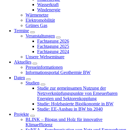
Wasserkraft
Windenergie
Wärmenetze
Elektromobilität
Grünes Gas
Termine
Veranstaltungen
Fachtagung 2026
Fachtagung 2025
Fachtagung 2024
Unsere Webseminare
Aktuelles
Presseinformationen
Informationsportal Geothermie BW
Daten
Studien
Studie zur gemeinsamen Nutzung der
Netzverknüpfungspunkte von Erneuerbaren
Energien und Sektorenkopplung
Studie: Holzbasierte Bioökonomie in BW
Studie: EE-Ausbau in BW bis 2040
Projekte
BLINK – Biogas und Holz für innovative
Klimaeffizienz
SyNEA – Synchronisation von Netz und Erneuerbaren