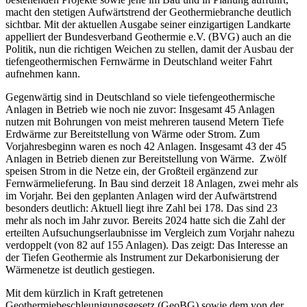
macht den stetigen Aufwärtstrend der Geothermiebranche deutlich
sichtbar. Mit der aktuellen Ausgabe seiner einzigartigen Landkarte
appelliert der Bundesverband Geothermie e.V. (BVG) auch an die
Politik, nun die richtigen Weichen zu stellen, damit der Ausbau der
tiefengeothermischen Fernwärme in Deutschland weiter Fahrt
aufnehmen kann.
Gegenwärtig sind in Deutschland so viele tiefengeothermische
Anlagen in Betrieb wie noch nie zuvor: Insgesamt 45 Anlagen
nutzen mit Bohrungen von meist mehreren tausend Metern Tiefe
Erdwärme zur Bereitstellung von Wärme oder Strom. Zum
Vorjahresbeginn waren es noch 42 Anlagen. Insgesamt 43 der 45
Anlagen in Betrieb dienen zur Bereitstellung von Wärme. Zwölf
speisen Strom in die Netze ein, der Großteil ergänzend zur
Fernwärmelieferung. In Bau sind derzeit 18 Anlagen, zwei mehr als
im Vorjahr. Bei den geplanten Anlagen wird der Aufwärtstrend
besonders deutlich: Aktuell liegt ihre Zahl bei 178. Das sind 23
mehr als noch im Jahr zuvor. Bereits 2024 hatte sich die Zahl der
erteilten Aufsuchungserlaubnisse im Vergleich zum Vorjahr nahezu
verdoppelt (von 82 auf 155 Anlagen). Das zeigt: Das Interesse an
der Tiefen Geothermie als Instrument zur Dekarbonisierung der
Wärmenetze ist deutlich gestiegen.
Mit dem kürzlich in Kraft getretenen
Geothermiebeschleunigungsgesetz (GeoBG) sowie dem von der