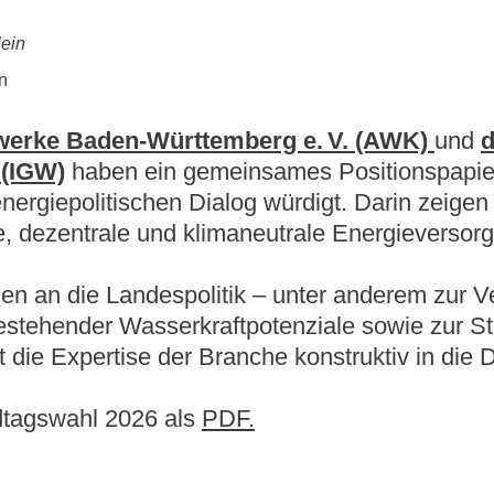
bi
t
Elektromobilität
n
Grünes Gas
twerke Baden‑Württemberg e. V. (AWK)
und
d
 (IGW)
haben ein gemeinsames Positionspapier
ergiepolitischen Dialog würdigt. Darin zeigen
nte, dezentrale und klimaneutrale Energieverso
gen an die Landespolitik – unter anderem zur 
stehender Wasserkraftpotenziale sowie zur St
 die Expertise der Branche konstruktiv in die
dtagswahl 2026 als
PDF.