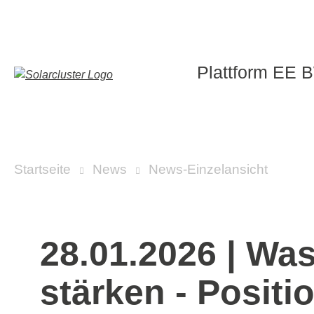
Plattform EE 
Über uns
Karriere
Startseite
News
News-Einzelansicht
Vorstand
Geschäftsstelle
28.01.2026
|
Was
Mitglieder
stärken - Posit
Mitgliedschaft