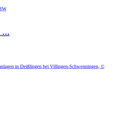
 BW
h …
anlagen in Deißlingen bei Villingen-Schwenningen, ©