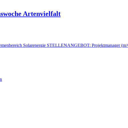
nswoche Artenvielfalt
STELLENANGEBOT: Projektmanager (m/w/d)
en