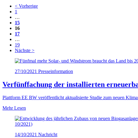
< Vorherige
1
…
15
16
17
…
19
Nächste >
27/10/2021
Presseinformation
Verfünffachung der installierten erneuerb
Plattform EE BW veröffentlicht aktualisierte Studie zum neuen Klima
Mehr Lesen
10/2021)
14/10/2021
Nachricht