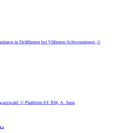
anlagen in Deißlingen bei Villingen-Schwenningen, ©
chwarzwald. © Plattform EE BW, A. Jung
 …