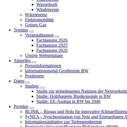
Wasserkraft
Windenergie
Wärmenetze
Elektromobilität
Grünes Gas
Termine
Veranstaltungen
Fachtagung 2026
Fachtagung 2025
Fachtagung 2024
Unsere Webseminare
Aktuelles
Presseinformationen
Informationsportal Geothermie BW
Positionen
Daten
Studien
Studie zur gemeinsamen Nutzung der Netzverknü
Studie: Holzbasierte Bioökonomie in BW
Studie: EE-Ausbau in BW bis 2040
Projekte
BLINK – Biogas und Holz für innovative Klimaeffizien
SyNEA – Synchronisation von Netz und Erneuerbaren 
Informationsinitiative zur Tiefengeothermie
Regionales Wasserstoffkonzept Philippsburg (RWP)